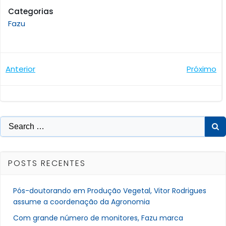
Categorias
Fazu
Navegação
Navegaçã
Anterior
Próximo
de
de
Post
Post
Search
for:
POSTS RECENTES
Pós-doutorando em Produção Vegetal, Vitor Rodrigues
assume a coordenação da Agronomia
Com grande número de monitores, Fazu marca