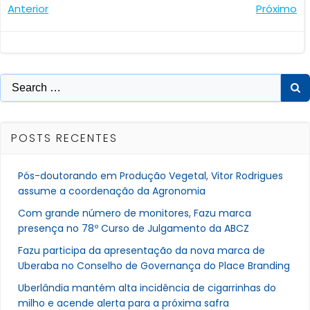
Navegação
Navegaçã
Anterior
Próximo
de
de
Post
Post
Search
for:
POSTS RECENTES
Pós-doutorando em Produção Vegetal, Vitor Rodrigues
assume a coordenação da Agronomia
Com grande número de monitores, Fazu marca
presença no 78º Curso de Julgamento da ABCZ
Fazu participa da apresentação da nova marca de
Uberaba no Conselho de Governança do Place Branding
Uberlândia mantém alta incidência de cigarrinhas do
milho e acende alerta para a próxima safra