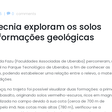
|
5
0
comments
cnia exploram os solos
formações geológicas
 da Fazu (Faculdades Associadas de Uberaba) percorreram,
 no Parque Tecnológico de Uberaba, a fim de conhecer as
, podendo estabelecer uma relação entre o relevo, o mater
dições.
, no trajeto foi possível visualizar duas formações: a prim
o basalto, originando solos vermelho-escuros, ricos em magn
realizada no campo devido à sua cota (cerca de 700 m de
pelo imã. Nas cotas mais altas (780 m), verificou-se a