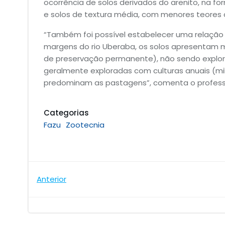
ocorrência de solos derivados do arenito, na 
e solos de textura média, com menores teores d
“Também foi possível estabelecer uma relação 
margens do rio Uberaba, os solos apresentam me
de preservação permanente), não sendo explora
geralmente exploradas com culturas anuais (m
predominam as pastagens”, comenta o profess
Categorias
Fazu
Zootecnia
Navegação
Anterior
de