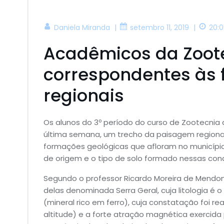
|
|
Daniela Miranda
setembro 11, 2019
20:0
Acadêmicos da Zoote
correspondentes às 
regionais
Os alunos do 3º período do curso de Zootecnia
última semana, um trecho da paisagem regional
formações geológicas que afloram no município
de origem e o tipo de solo formado nessas con
Segundo o professor Ricardo Moreira de Mendonça
delas denominada Serra Geral, cuja litologia é 
(mineral rico em ferro), cuja constatação foi 
altitude) e a forte atração magnética exercida 