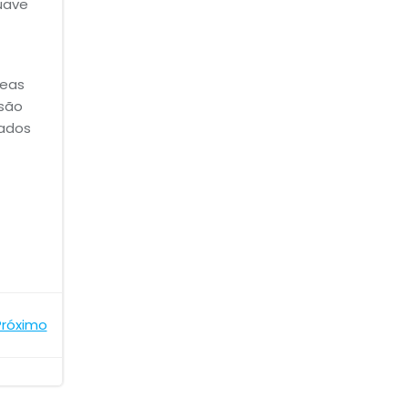
uave
reas
 são
tados
Próximo