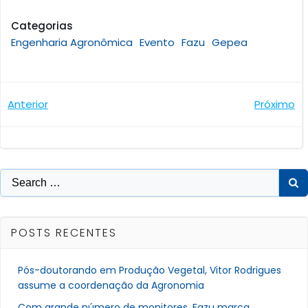
Categorias
Engenharia Agronômica
Evento
Fazu
Gepea
Navegação
Navegaçã
Anterior
Próximo
de
de
Post
Post
Search
for:
POSTS RECENTES
Pós-doutorando em Produção Vegetal, Vitor Rodrigues
assume a coordenação da Agronomia
Com grande número de monitores, Fazu marca