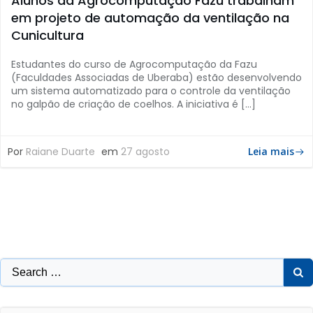
Alunos da Agrocomputação Fazu trabalham
em projeto de automação da ventilação na
Cunicultura
Estudantes do curso de Agrocomputação da Fazu
(Faculdades Associadas de Uberaba) estão desenvolvendo
um sistema automatizado para o controle da ventilação
no galpão de criação de coelhos. A iniciativa é […]
Por
Raiane Duarte
em
27 agosto
Leia mais
Search
for: