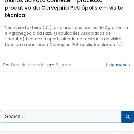
Alunos da Fazu conhecem processo
produtivo da Cervejaria Petrópolis em visita
técnica
Nesta sexta-feira (02), os alunos dos cursos de Agronomia
e Agronegócio da Fazu (Faculdades Associadas de
Uberaba) tiveram a oportunidade de realizar uma visita
técnica à renomada Cervejaria Petrópolis, localizada […]
Por
Daniela Miranda
em
6 junho
Leia mais
Search
for: