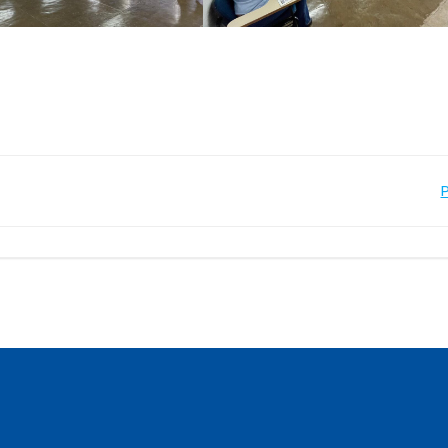
Navegação
de
Post