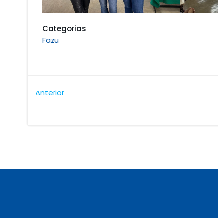
Categorias
Fazu
Navegação
Anterior
de
Post