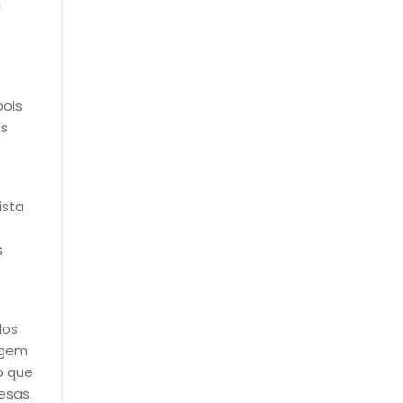
a
pois
es
ista
s
dos
agem
o que
esas.