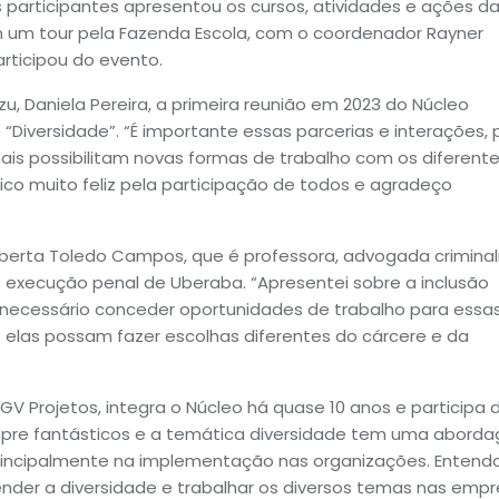
 participantes apresentou os cursos, atividades e ações d
am um tour pela Fazenda Escola, com o coordenador Rayner
articipou do evento.
, Daniela Pereira, a primeira reunião em 2023 do Núcleo
iversidade”. “É importante essas parcerias e interações, 
ais possibilitam novas formas de trabalho com os diferent
ico muito feliz pela participação de todos e agradeço
berta Toledo Campos, que é professora, advogada criminal
 execução penal de Uberaba. “Apresentei sobre a inclusão
É necessário conceder oportunidades de trabalho para essa
 elas possam fazer escolhas diferentes do cárcere e da
V Projetos, integra o Núcleo há quase 10 anos e participa 
mpre fantásticos e a temática diversidade tem uma abord
rincipalmente na implementação nas organizações. Entend
der a diversidade e trabalhar os diversos temas nas empr