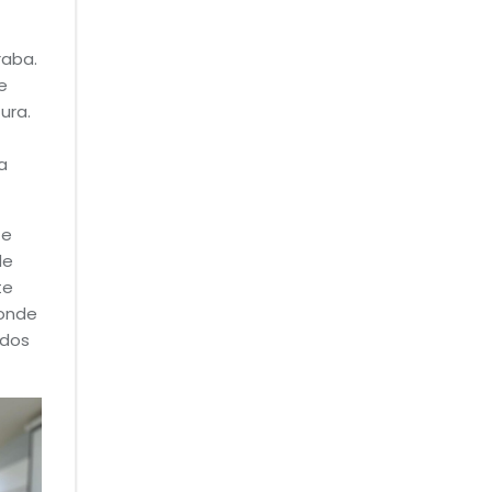
raba.
e
ura.
a
 e
de
te
 onde
odos