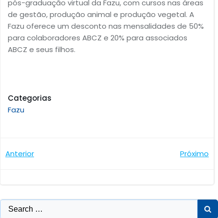
pós-graduação virtual da Fazu, com cursos nas áreas
de gestão, produção animal e produção vegetal. A
Fazu oferece um desconto nas mensalidades de 50%
para colaboradores ABCZ e 20% para associados
ABCZ e seus filhos.
Categorias
Fazu
Navegação
Navegaçã
Anterior
Próximo
de
de
Post
Post
Search
for: