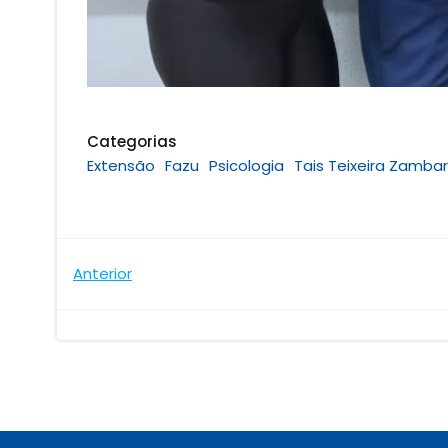
Categorias
Extensão
Fazu
Psicologia
Tais Teixeira Zamba
Navegação
Anterior
de
Post