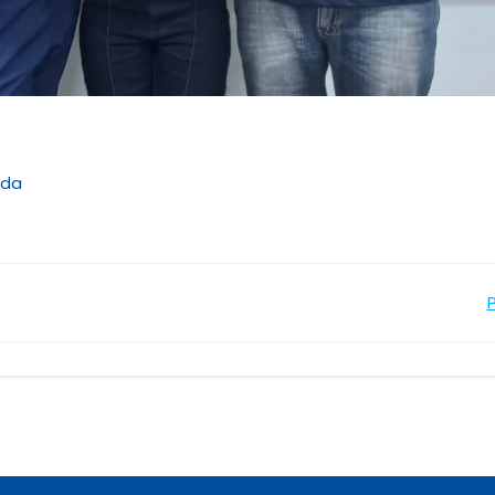
rda
Navegação
de
Post