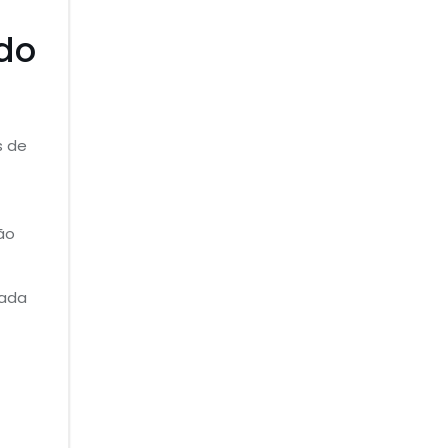
ado
s de
ão
tada