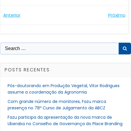
Navegação
Navegaçã
Anterior
Próximo
de
de
Post
Post
Search
for:
POSTS RECENTES
Pós-doutorando em Produção Vegetal, Vitor Rodrigues
assume a coordenação da Agronomia
Com grande número de monitores, Fazu marca
presença no 78º Curso de Julgamento da ABCZ
Fazu participa da apresentação da nova marca de
Uberaba no Conselho de Governança do Place Branding