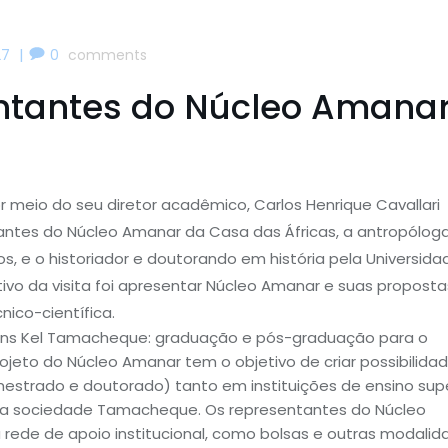
|
27
0
comments
ntantes do Núcleo Amana
 meio do seu diretor acadêmico, Carlos Henrique Cavallari
ntes do Núcleo Amanar da Casa das Áfricas, a antropóloga
os, e o historiador e doutorando em história pela Universida
ivo da visita foi apresentar Núcleo Amanar e suas proposta
nico-científica.
vens Kel Tamacheque: graduação e pós-graduação para o
eto do Núcleo Amanar tem o objetivo de criar possibilida
estrado e doutorado) tanto em instituições de ensino supe
 da sociedade Tamacheque. Os representantes do Núcleo
rede de apoio institucional, como bolsas e outras modalid