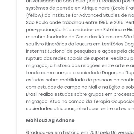
Universidade de São Paulo (1999). Realizou pós
systèmes de pensée en Afrique noire (École Pra
(fellow) do Institute for Advanced Studies de 
São Paulo onde trabalhou entre 1985 e 2015. P
pós-graduação Interunidades em Estética e Hist
membro fundador da Casa das Áfricas em São Pa
seu livro Itinerários da loucura em territórios
insterinstitucional de pesquisas e ações pela 
ruptura das redes sociais de suporte. Realizou 
migração, a história das relações entre arte e an
tendo como campo a sociedade Dogon, na Repúbl
estudos sobre mobilidade de pessoas no contin
com estudos de campo no Mali e na Egito e sob
Brasil realiza estudos sobre grupos em processo 
migração. Atua no campo da Terapia Ocupacion
sociedades africanas, interfaces entre artes e hi
Mahfouz Ag Adnane
Graduou-se em história em 2010 pela Universida