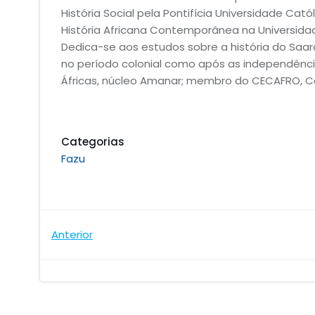
História Social pela Pontifícia Universidade Cat
História Africana Contemporânea na Universidade
Dedica-se aos estudos sobre a história do Saa
no período colonial como após as independênci
Áfricas, núcleo Amanar; membro do CECAFRO, Cen
Categorias
Fazu
Navegação
Anterior
de
Post