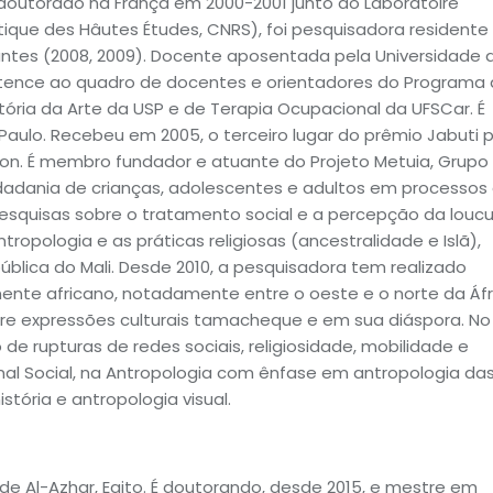
-doutorado na França em 2000-2001 junto ao Laboratoire
tique des Hâutes Études, CNRS), foi pesquisadora residente
Nantes (2008, 2009). Docente aposentada pela Universidade 
ertence ao quadro de docentes e orientadores do Programa
ória da Arte da USP e de Terapia Ocupacional da UFSCar. É
ulo. Recebeu em 2005, o terceiro lugar do prêmio Jabuti 
 Dogon. É membro fundador e atuante do Projeto Metuia, Grupo
cidadania de crianças, adolescentes e adultos em processos
pesquisas sobre o tratamento social e a percepção da loucu
tropologia e as práticas religiosas (ancestralidade e Islã),
ica do Mali. Desde 2010, a pesquisadora tem realizado
ente africano, notadamente entre o oeste e o norte da Áfr
re expressões culturais tamacheque e em sua diáspora. No
de rupturas de redes sociais, religiosidade, mobilidade e
al Social, na Antropologia com ênfase em antropologia da
stória e antropologia visual.
de Al-Azhar, Egito. É doutorando, desde 2015, e mestre em