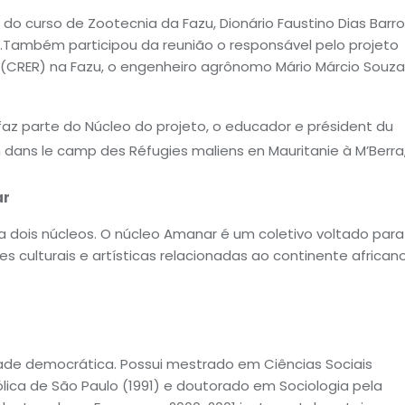
o do curso de Zootecnia da Fazu, Dionário Faustino Dias Barro
s.Também participou da reunião o responsável pelo projeto
l (CRER) na Fazu, o engenheiro agrônomo Mário Márcio Souz
faz parte do Núcleo do projeto, o educador e président du
dans le camp des Réfugies maliens en Mauritanie à M’Berra
ar
 dois núcleos. O núcleo Amanar é um coletivo voltado para
 culturais e artísticas relacionadas ao continente africano
dade democrática. Possui mestrado em Ciências Sociais
ólica de São Paulo (1991) e doutorado em Sociologia pela