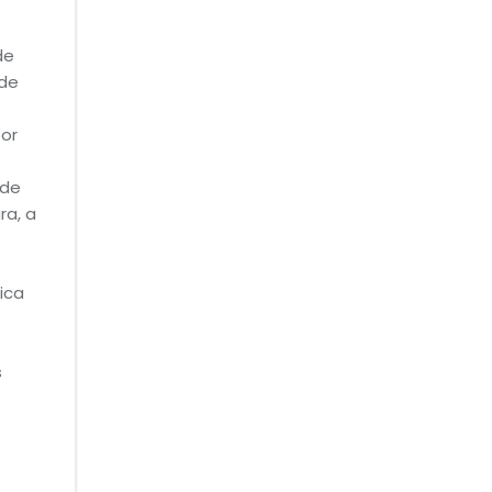
de
 de
por
 de
ra, a
ica
s