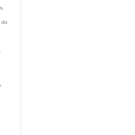
s,
a da
,
.