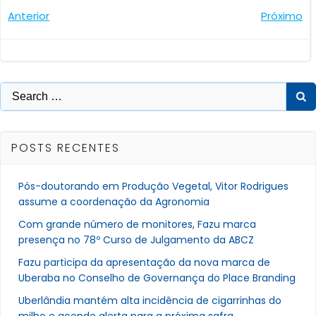
Navegação
Navegaçã
Anterior
Próximo
de
de
Post
Post
Search
for:
POSTS RECENTES
Pós-doutorando em Produção Vegetal, Vitor Rodrigues
assume a coordenação da Agronomia
Com grande número de monitores, Fazu marca
presença no 78º Curso de Julgamento da ABCZ
Fazu participa da apresentação da nova marca de
Uberaba no Conselho de Governança do Place Branding
Uberlândia mantém alta incidência de cigarrinhas do
milho e acende alerta para a próxima safra