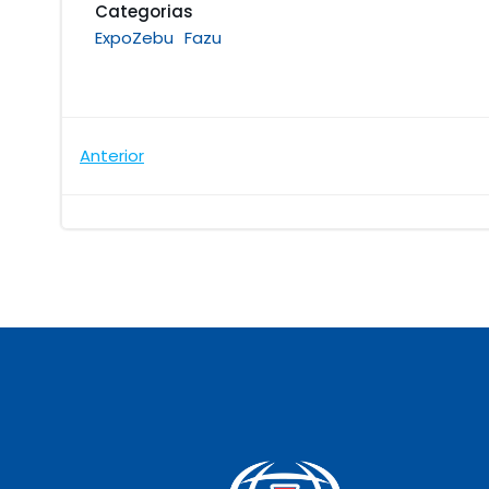
Categorias
ExpoZebu
Fazu
Navegação
Anterior
de
Post