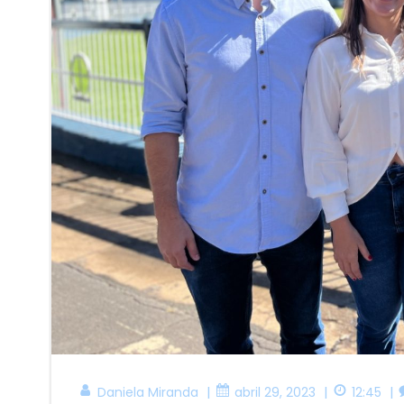
|
|
|
Daniela Miranda
abril 29, 2023
12:45