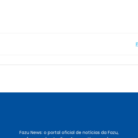
Navegação
de
Post
Fazu News: o portal oficial de notícias da Fazu,