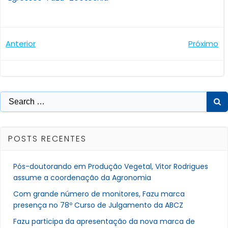
Navegação
Navegaçã
Anterior
Próximo
de
de
Post
Post
Search
for:
POSTS RECENTES
Pós-doutorando em Produção Vegetal, Vitor Rodrigues
assume a coordenação da Agronomia
Com grande número de monitores, Fazu marca
presença no 78º Curso de Julgamento da ABCZ
Fazu participa da apresentação da nova marca de