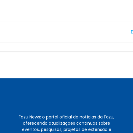
Navegação
de
Post
Fazu News: o portal oficial de notícias da Fazu,
oferecendo atualizações contínuas sobre
eventos, pesquisas, projetos de extensão e