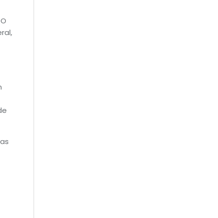
 O
ral,
m
de
vas