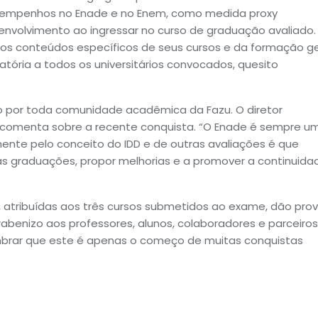
esempenhos no Enade e no Enem, como medida proxy
envolvimento ao ingressar no curso de graduação avaliado.
s conteúdos específicos de seus cursos e da formação ge
atória a todos os universitários convocados, quesito
o por toda comunidade acadêmica da Fazu. O diretor
, comenta sobre a recente conquista. “O Enade é sempre u
mente pelo conceito do IDD e de outras avaliações é que
as graduações, propor melhorias e a promover a continuida
D, atribuídas aos três cursos submetidos ao exame, dão pro
benizo aos professores, alunos, colaboradores e parceiros
lembrar que este é apenas o começo de muitas conquistas