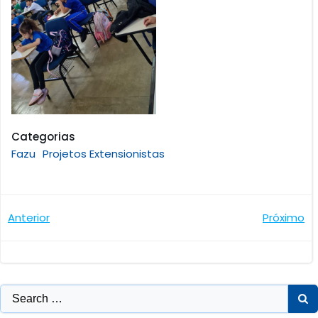
Categorias
Fazu
Projetos Extensionistas
Navegação
Navegaçã
Anterior
Próximo
de
de
Post
Post
Search
for: