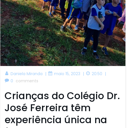
|
|
|
Daniela Miranda
maio 15, 2023
20:50
0
comments
Crianças do Colégio Dr.
José Ferreira têm
experiência única na