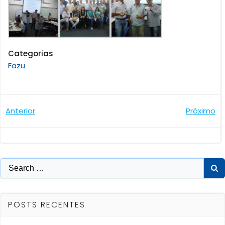
Categorias
Fazu
Navegação
Navegaçã
Anterior
Próximo
de
de
Post
Post
Search
for:
POSTS RECENTES