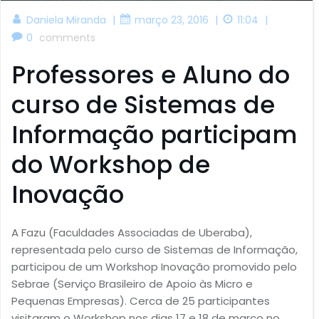
|
|
|
Daniela Miranda
março 23, 2016
11:04
0
comments
Professores e Aluno do
curso de Sistemas de
Informação participam
do Workshop de
Inovação
A Fazu (Faculdades Associadas de Uberaba),
representada pelo curso de Sistemas de Informação,
participou de um Workshop Inovação promovido pelo
Sebrae (Serviço Brasileiro de Apoio às Micro e
Pequenas Empresas). Cerca de 25 participantes
visitaram o Workshop nos dias 17 e 18 de março no