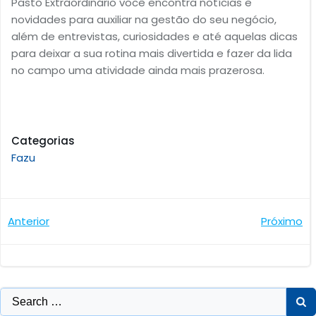
Pasto Extraordinário você encontra notícias e
novidades para auxiliar na gestão do seu negócio,
além de entrevistas, curiosidades e até aquelas dicas
para deixar a sua rotina mais divertida e fazer da lida
no campo uma atividade ainda mais prazerosa.
Categorias
Fazu
Navegação
Navegaçã
Anterior
Próximo
de
de
Post
Post
Search
for: