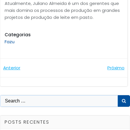
Atualmente, Juliano Almeida é um dos gerentes que
mais domina os processos de produção em grandes
projetos de produção de leite em pasto.
Categorias
Fazu
Navegação
Navegaçã
Anterior
Próximo
de
de
Post
Post
Search
for:
POSTS RECENTES