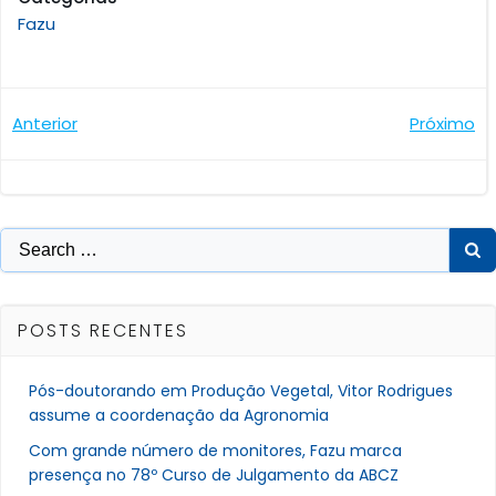
Fazu
Navegação
Navegaçã
Anterior
Próximo
de
de
Post
Post
Search
for:
POSTS RECENTES
Pós-doutorando em Produção Vegetal, Vitor Rodrigues
assume a coordenação da Agronomia
Com grande número de monitores, Fazu marca
presença no 78º Curso de Julgamento da ABCZ