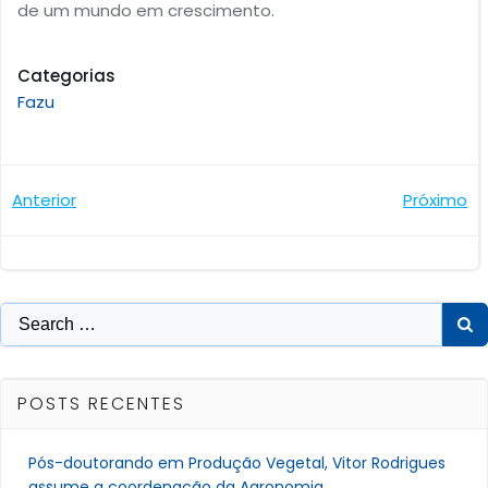
de um mundo em crescimento.
Categorias
Fazu
Navegação
Navegaçã
Anterior
Próximo
de
de
Post
Post
Search
for:
POSTS RECENTES
Pós-doutorando em Produção Vegetal, Vitor Rodrigues
assume a coordenação da Agronomia