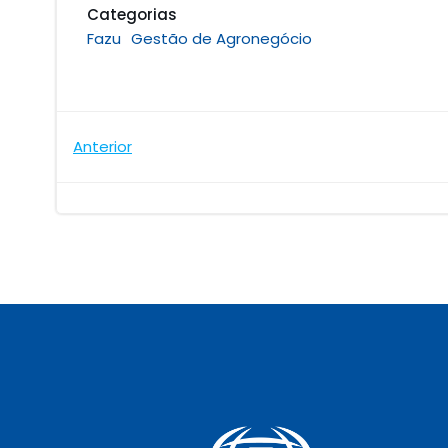
Categorias
Fazu
Gestão de Agronegócio
Navegação
Anterior
de
Post