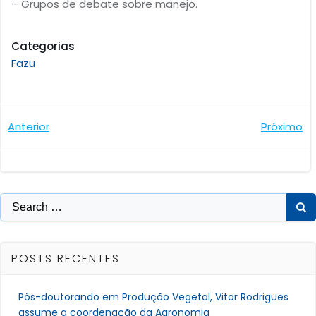
– Grupos de debate sobre manejo.
Categorias
Fazu
Navegação
Navegaçã
Anterior
Próximo
de
de
Post
Post
Search
for:
POSTS RECENTES
Pós-doutorando em Produção Vegetal, Vitor Rodrigues
assume a coordenação da Agronomia