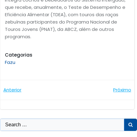
que recebe, anualmente, o Teste de Desempenho e
Eficiência Alimentar (TDEA), com touros das raças
zebuínas participantes do Programa Nacional de
Touros Jovens (PNAT), da ABCZ, além de outros
programas.
Categorias
Fazu
Navegação
Navegaçã
Anterior
Próximo
de
de
Post
Post
Search
for: