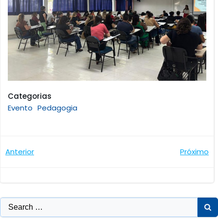
Categorias
Evento
Pedagogia
Navegação
Navegaçã
Anterior
Próximo
de
de
Post
Post
Search
for: