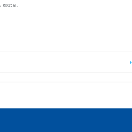
 SISCAL.
Navegação
de
Post