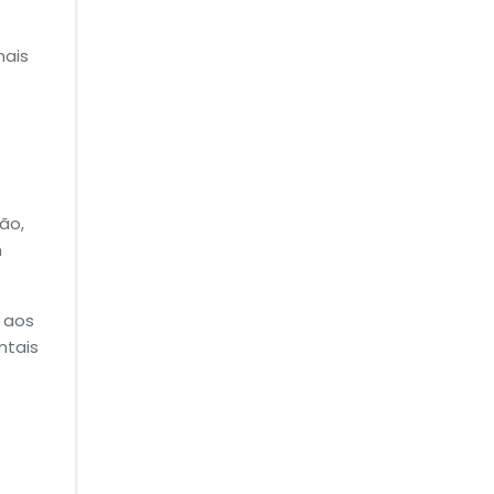
mais
ão,
m
 aos
ntais