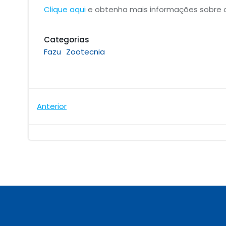
Clique aqui
e obtenha mais informações sobre o
Categorias
Fazu
Zootecnia
Navegação
Anterior
de
Post