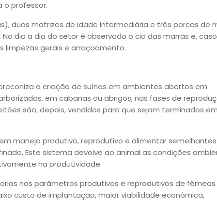
 o professor.
oas), duas matrizes de idade intermediária e três porcas de 
No dia a dia do setor é observado o cio das marrãs e, caso
as limpezas gerais e arraçoamento.
preconiza a criação de suínos em ambientes abertos em
arborizadas, em cabanas ou abrigos, nas fases de reproduç
 leitões são, depois, vendidos para que sejam terminados e
ebem manejo produtivo, reprodutivo e alimentar semelhantes
finado. Este sistema devolve ao animal as condições ambie
itivamente na produtividade.
orias nos parâmetros produtivos e reprodutivos de fêmeas
ixo custo de implantação, maior viabilidade econômica,